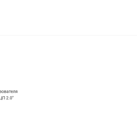
ьзователя
ЦП 2.0"