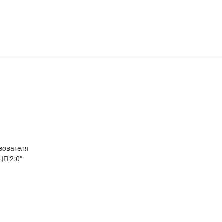
ьзователя
ЦП 2.0"